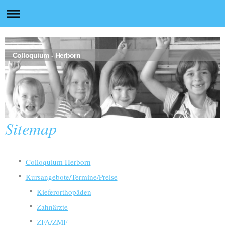
Colloquium - Herborn
Sitemap
Colloquium Herborn
Kursangebote/Termine/Preise
Kieferorthopäden
Zahnärzte
ZFA/ZMF