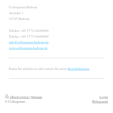
Colloquium Herborn
Austraße 1
35745 Herborn
Telefon: +49 2772 64648600
Telefax: +49 2772 64648609
info@colloquium-herborn.de
www.colloquium-herborn.de
Rufen Sie einfach an oder nutzen Sie unser
Kontaktformuar
.
Druckversion
|
Sitemap
Login
© Colloquium
Webansicht